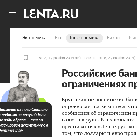
11
A
Экономика
Все
Госэкономика
Бизнес
Рын
16:12, 1 декабря 2014
(обновлено: 15:16, 2 декабря 2014)
Российские бан
ограничениях 
Крупнейшие российские бан
опровергли появившиеся в п
Знаменитая поза Сталина
сообщения об ограничении 
с ладонью за пазухой была
валют на руки. В нескольких
не ради образа — так он
организациях «Ленте.ру» рас
маскировал искалеченную в
детстве руку
том, что доллары и евро про