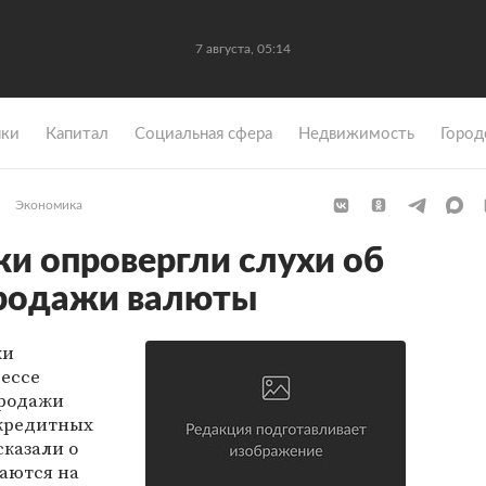
7 августа, 05:14
ки
Капитал
Социальная сфера
Недвижимость
Город
Экономика
ки опровергли слухи об
продажи валюты
ки
рессе
продажи
 кредитных
сказали о
даются на