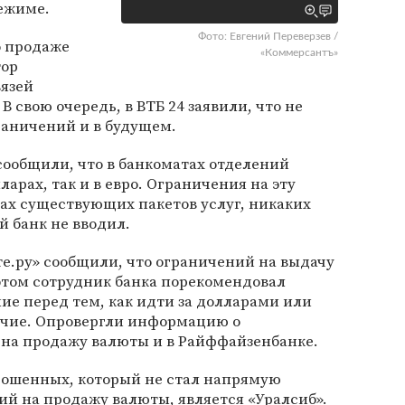
ежиме.
Фото: Евгений Переверзев /
о продаже
«Коммерсантъ»
тор
язей
В свою очередь, в ВТБ 24 заявили, что не
раничений и в будущем.
сообщили, что в банкоматах отделений
ларах, так и в евро. Ограничения на эту
ках существующих пакетов услуг, никаких
 банк не вводил.
те.ру» сообщили, что ограничений на выдачу
этом сотрудник банка порекомендовал
ние перед тем, как идти за долларами или
личие. Опровергли информацию о
на продажу валюты и в Райффайзенбанке.
ошенных, который не стал напрямую
й на продажу валюты, является «Уралсиб».