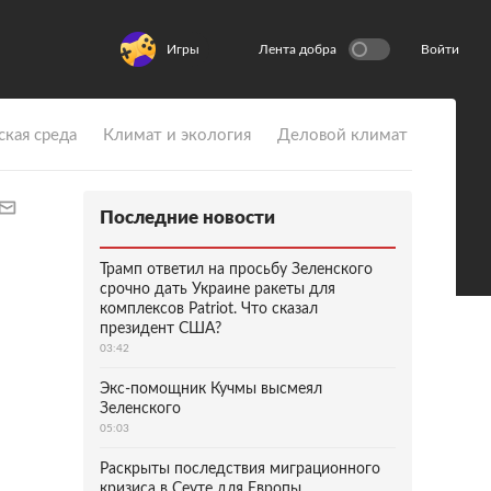
Игры
Лента добра
Войти
ская среда
Климат и экология
Деловой климат
Последние новости
Трамп ответил на просьбу Зеленского
срочно дать Украине ракеты для
комплексов Patriot. Что сказал
президент США?
03:42
Экс-помощник Кучмы высмеял
Зеленского
05:03
Раскрыты последствия миграционного
кризиса в Сеуте для Европы