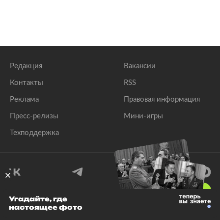
Редакция
Вакансии
Контакты
RSS
Реклама
Правовая информация
Пресс-релизы
Мини-игры
Техподдержка
18
+
Угадайте, где
настоящее фото
© 1999–2026 Все права защищены.
ООО «Лента.Ру»