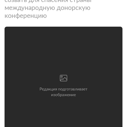
международную донорскую
конференцию