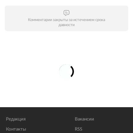
Комментарии закрыты за истечением срока
давности
Редакция
Вакансии
Контакты
RSS