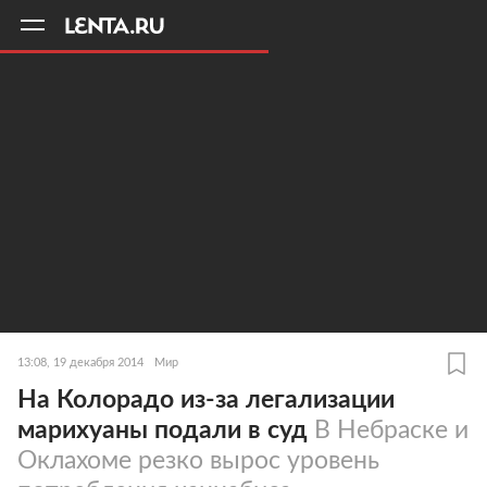
11
A
13:08, 19 декабря 2014
Мир
На Колорадо из-за легализации
марихуаны подали в суд
В Небраске и
Оклахоме резко вырос уровень