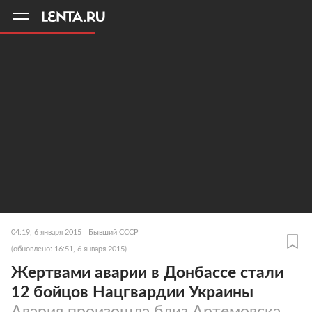
11
A
04:19, 6 января 2015
Бывший СССР
(обновлено: 16:51, 6 января 2015)
Жертвами аварии в Донбассе стали
12 бойцов Нацгвардии Украины
Авария произошла близ Артемовска