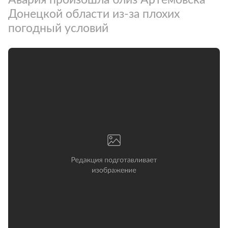
Донецкой области из-за плохих
погодный условий