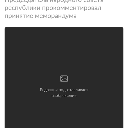
республики прокомментировал
принятие меморандума