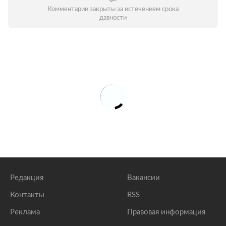
Комментарии закрыты за истечением срока
давности
Редакция
Вакансии
Контакты
RSS
Реклама
Правовая информация