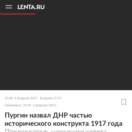
11
A
20:40, 6 февраля 2015
Бывший СССР
(обновлено: 21:09, 6 февраля 2015)
Пургин назвал ДНР частью
исторического конструкта 1917 года
Председатель народного совета