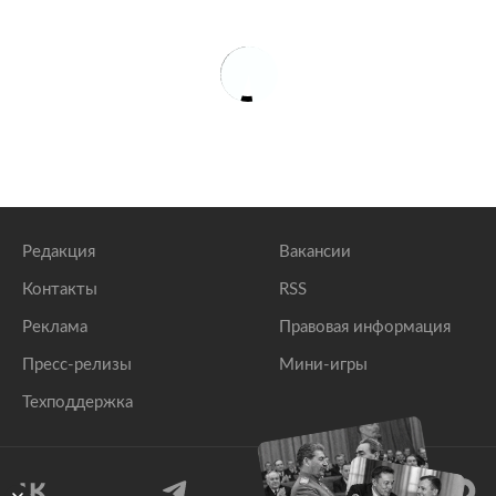
Редакция
Вакансии
Контакты
RSS
Реклама
Правовая информация
Пресс-релизы
Мини-игры
Техподдержка