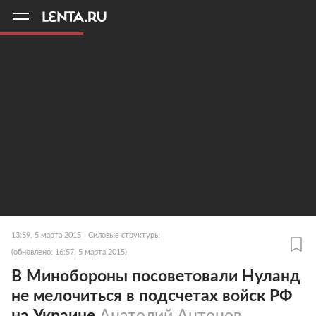
11
A
13:59, 5 марта 2015
Силовые структуры
(обновлено: 16:57, 5 марта 2015)
В Минобороны посоветовали Нуланд
не мелочиться в подсчетах войск РФ
на Украине
Анатолий Антонов