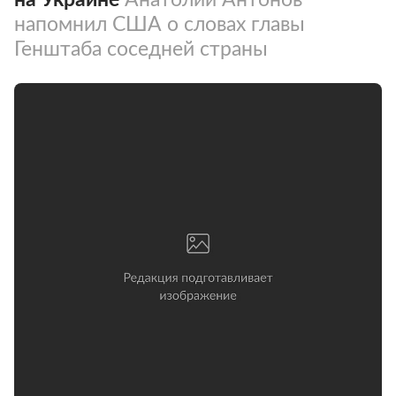
напомнил США о словах главы
Генштаба соседней страны