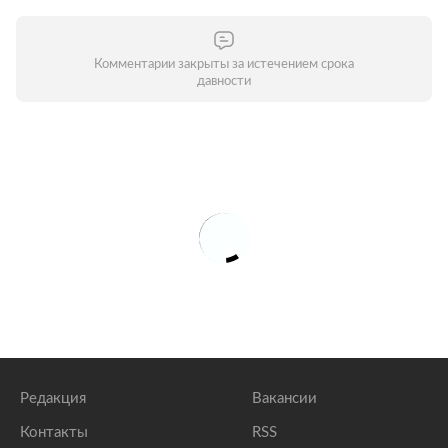
Комментарии закрыты за истечением срока
давности
Редакция
Вакансии
Контакты
RSS