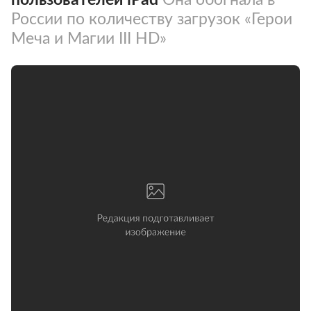
России по количеству загрузок «Герои
Меча и Магии III HD»