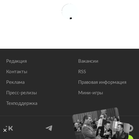
Редакция
Вакансии
Контакты
RSS
Реклама
Правовая информация
Пресс-релизы
Мини-игры
Техподдержка