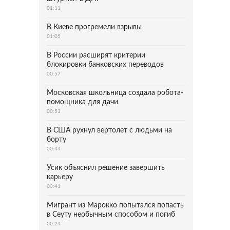
01:11
В Киеве прогремели взрывы
01:05
В России расширят критерии
блокировки банковских переводов
00:57
Московская школьница создала робота-
помощника для дачи
00:53
В США рухнул вертолет с людьми на
борту
00:44
Усик объяснил решение завершить
карьеру
00:41
Мигрант из Марокко попытался попасть
в Сеуту необычным способом и погиб
00:24