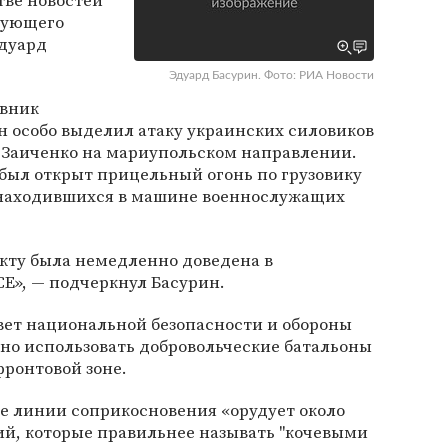
тве новостей
дующего
дуард
Эдуард Басурин. Фото: РИА Новости
ивник
ин особо выделил атаку украинских силовиков
а Заиченко на мариупольском направлении.
 был открыт прицельный огонь по грузовику
 находившихся в машине военнослужащих
ту была немедленно доведена в
», — подчеркнул Басурин.
овет национальной безопасности и обороны
но использовать добровольческие батальоны
ронтовой зоне.
не линии соприкосновения «орудует около
ий, которые правильнее называть "кочевыми