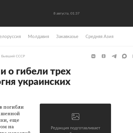
8 августа, 01:37
елоруссия
Молдавия
Закавказье
Средняя Азия
Бывший СССР
 о гибели трех
огня украинских
в погибли
лашенной
ки, еще
том на