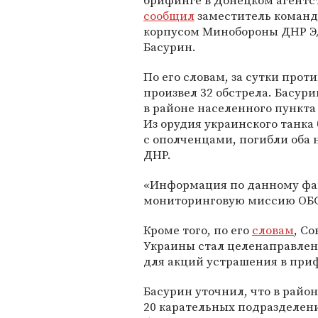
брифинге в Донецком агентс
сообщил
заместитель коман
корпусом Минобороны ДНР Э
Басурин.
По его словам, за сутки прот
произвел 32 обстрела. Басур
в районе населенного пункт
Из орудия украинского танка
с ополченцами, погибли оба
ДНР.
«Информация по данному фак
мониторинговую миссию ОБСЕ
Кроме того, по его
словам
, С
Украины стал целенаправлен
для акций устрашения в приф
Басурин уточнил, что в райо
20 карательных подразделен