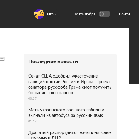
Игры
Лента добра
Войти
Последние новости
Сенат США одобрил ужесточение
санкций против России и Ирана. Проект
сенатора-русофоба Грэма смог получить
большинство голосов
00:57
Мать украинского военного избили и
выгнали из автобуса за русский язык
01:12
Драпатый распорядился начать «мясные
штурмы» в ДНР