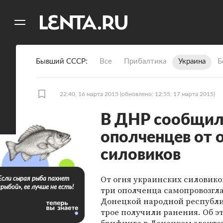
11
A
Бывший СССР
Все
Прибалтика
Украина
Б
22:40, 16 марта 2015
(обновлено: 12:55, 17 марта 2015)
В ДНР сообщили
ополченцев от 
силовиков
От огня украинских силовико
Если сырая рыба пахнет
«рыбой», ее лучше не есть!
три ополченца самопровозг
Донецкой народной республи
трое получили ранения. Об э