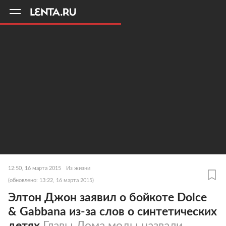
11
A
12:50, 16 марта 2015
Из жизни
(обновлено: 13:22, 16 марта 2015)
Элтон Джон заявил о бойкоте Dolce
& Gabbana из-за слов о синтетических
детях
Главы Дома моды назвали