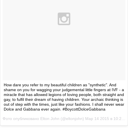
How dare you refer to my beautiful children as "synthetic". And
shame on you for wagging your judgemental little fingers at IVF - a
miracle that has allowed legions of loving people, both straight and
gay, to fulfil their dream of having children. Your archaic thinking is
out of step with the times, just like your fashions. I shall never wear
Dolce and Gabbana ever again. #BoycottDolceGabbana
Фото опубликовано Elton John (@eltonjohn)
Мар 14 2015 в 10:29 PDT