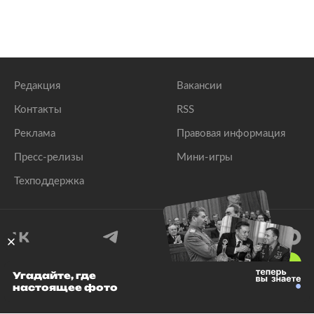
Редакция
Вакансии
Контакты
RSS
Реклама
Правовая информация
Пресс-релизы
Мини-игры
Техподдержка
18
+
Угадайте, где
настоящее фото
© 1999–2026 Все права защищены.
ООО «Лента.Ру»