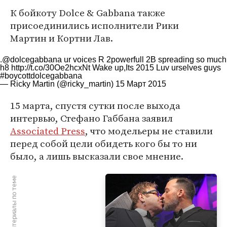
К бойкоту Dolce & Gabbana также
присоединились исполнители Рики
Мартин и Кортни Лав.
.
@dolcegabbana
ur voices R 2powerfull 2B spreading so much
h8
http://t.co/30Oe2hcxNt
Wake up,Its 2015 Luv urselves guys
#boycottdolcegabbana
— Ricky Martin (@ricky_martin)
15 Март 2015
15 марта, спустя сутки после выхода
интервью, Стефано Габбана заявил
Associated Press
, что модельеры не ставили
перед собой цели обидеть кого бы то ни
было, а лишь высказали свое мнение.
Материалы по теме