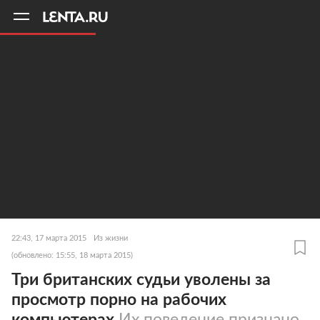
11
A
22:43, 17 марта 2015
Из жизни
(обновлено: 15:55, 18 марта 2015)
Три британских судьи уволены за
просмотр порно на рабочих
компьютерах
Их поведение признано