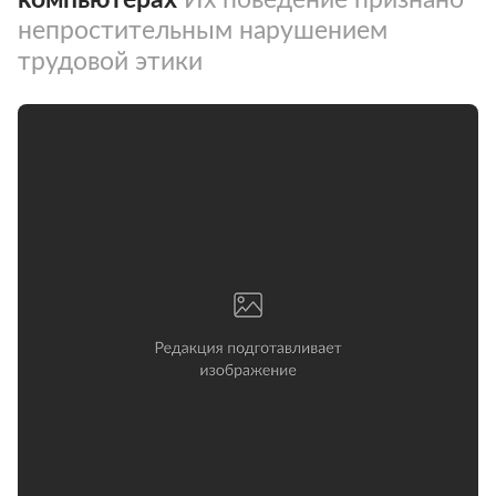
непростительным нарушением
трудовой этики