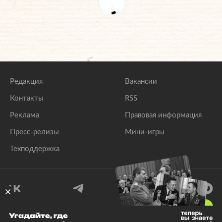
Редакция
Вакансии
Контакты
RSS
Реклама
Правовая информация
Пресс-релизы
Мини-игры
Техподдержка
18
+
Угадайте, где