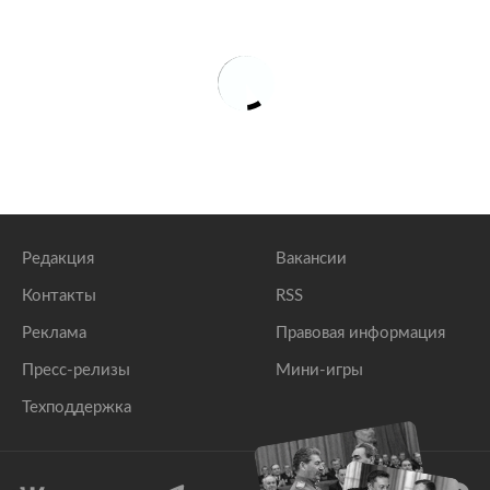
Редакция
Вакансии
Контакты
RSS
Реклама
Правовая информация
Пресс-релизы
Мини-игры
Техподдержка