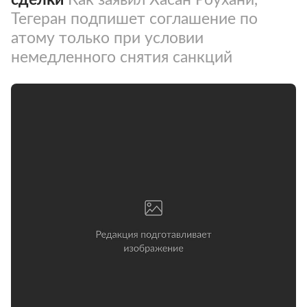
Тегеран подпишет соглашение по
атому только при условии
немедленного снятия санкций