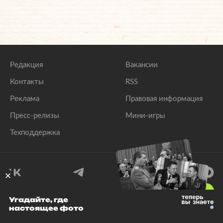
Редакция
Вакансии
Контакты
RSS
Реклама
Правовая информация
Пресс-релизы
Мини-игры
Техподдержка
18
+
Угадайте, где
настоящее фото
© 1999–2026 Все права защищены.
ООО «Лента.Ру»