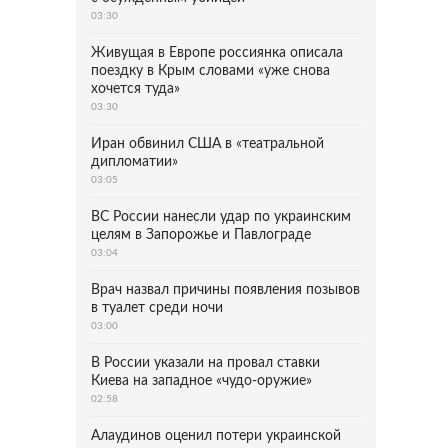
03:30
Живущая в Европе россиянка описала
поездку в Крым словами «уже снова
хочется туда»
03:30
Иран обвинил США в «театральной
дипломатии»
03:05
ВС России нанесли удар по украинским
целям в Запорожье и Павлограде
03:04
Врач назвал причины появления позывов
в туалет среди ночи
03:00
В России указали на провал ставки
Киева на западное «чудо-оружие»
02:58
Алаудинов оценил потери украинской