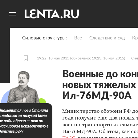
11
A
Силовые структуры
Все
Следствие и суд
Кр
19:22, 18 мая 2015
(обновлено: 19:23, 18 мая 2015)
Сил
Военные до кон
новых тяжелых
Ил-76МД-90А
Министерство обороны РФ до
Знаменитая поза Сталина
с ладонью за пазухой была
года получит еще два новых
не ради образа — так он
военно-транспортных самол
маскировал искалеченную в
Ил-76МД-90А. Об этом, как с
детстве руку