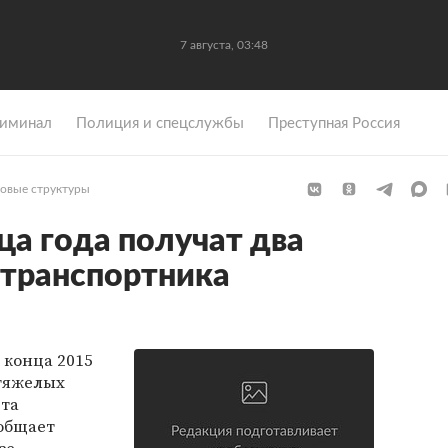
7 августа, 03:48
иминал
Полиция и спецслужбы
Преступная Россия
овые структуры
ца года получат два
 транспортника
 конца 2015
 тяжелых
ета
ообщает