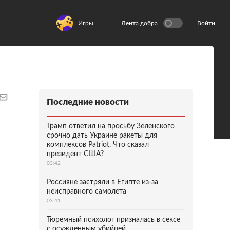
Игры
Лента добра
Войти
Последние новости
Трамп ответил на просьбу Зеленского
срочно дать Украине ракеты для
комплексов Patriot. Что сказал
президент США?
03:42
Россияне застряли в Египте из-за
неисправного самолета
03:41
Тюремный психолог призналась в сексе
с осужденным убийцей