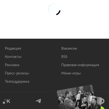
Редакция
Вакансии
Контакты
RSS
Реклама
Правовая информация
Пресс-релизы
Мини-игры
Техподдержка