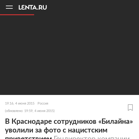
11
A
19:16, 4 июня 2015
Россия
(обновлено: 19:59, 4 июня 2015)
В Краснодаре сотрудников «Билайна»
уволили за фото с нацистским
приветствием
Гендиректор компании