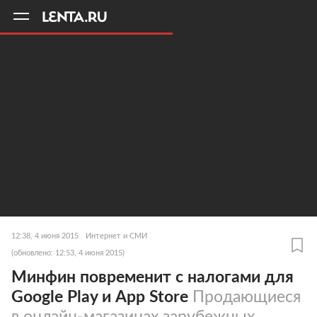
11
A
12:38, 4 июня 2015
Интернет и СМИ
(обновлено: 12:53, 4 июня 2015)
Минфин повременит с налогами для
Google Play и App Store
Продающиеся
в онлайн-магазинах зарубежных