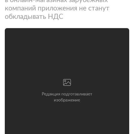
компаний приложения не станут
обкладывать НДС