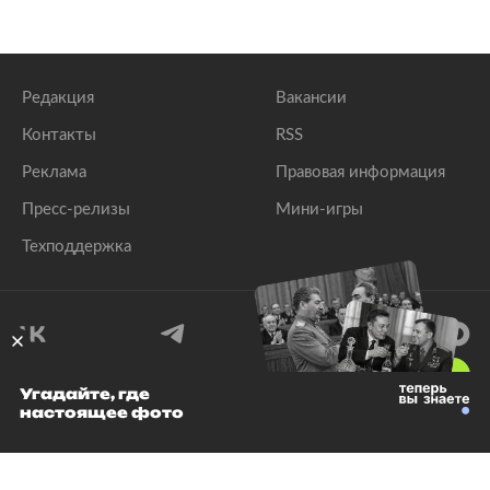
Редакция
Вакансии
Контакты
RSS
Реклама
Правовая информация
Пресс-релизы
Мини-игры
Техподдержка
18
+
Угадайте, где
настоящее фото
© 1999–2026 Все права защищены.
ООО «Лента.Ру»
Лента добра