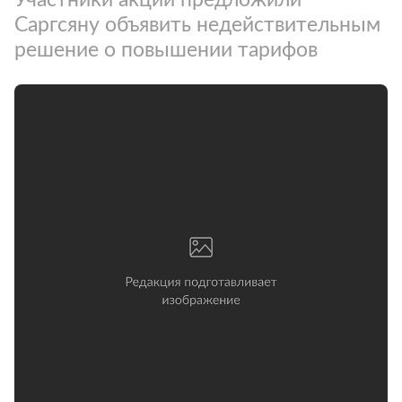
Саргсяну объявить недействительным
решение о повышении тарифов