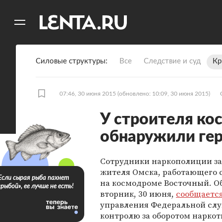
11
A
Силовые структуры
Все
Следствие и суд
Кр
07:46, 30 июня 2015
(обновлено: 10:09, 30 июня 2015)
У строителя к
обнаружили ге
Сотрудники наркополиции з
жителя Омска, работающего 
Если сырая рыба пахнет
на космодроме Восточный. Об
«рыбой», ее лучше не есть!
вторник, 30 июня,
сообщаетс
управления Федеральной сл
контролю за оборотом наркот