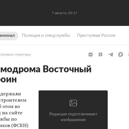
7 августа, 05:17
иминал
Полиция и спецслужбы
Преступная Россия
Силовые структуры
осмодрома Восточный
роин
адержали
строителем
 этом во
я
на сайте
ужбы по
иков (ФСКН)