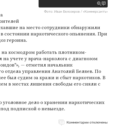
Фото: Иван Белозеров / «Коммерсантъ»
ла
роителей
иехавшие на место сотрудники обнаружили
 в состоянии наркотического опьянения. При
оз героина.
 на космодром работать плотником-
 на учете у врача-нарколога с диагнозом
оидов"», — отметил начальник
о отдела управления Анатолий Беляев. По
ее был судим за кражи и сбыт наркотиков. В
ием в местах лишения свободы его сняли с
 уголовное дело о хранении наркотических
под подпиской о невыезде.
Комментарии отключены