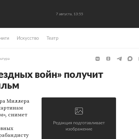
7 августа, 13:55
ниги
Искусство
Театр
льтура
вездных войн» получит
ильм
ера Миллера
 картинам
ьм», снимет
овных
рабандисту