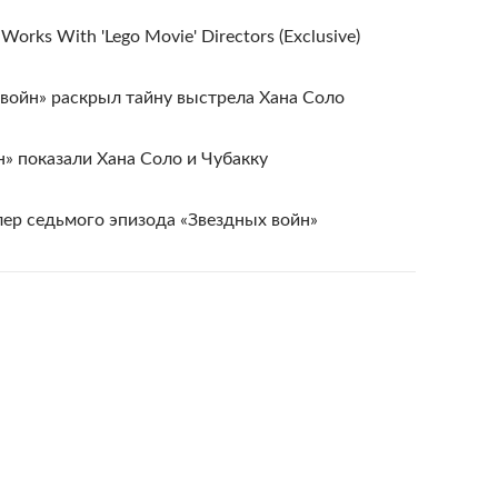
e Works With 'Lego Movie' Directors (Exclusive)
войн» раскрыл тайну выстрела Хана Соло
н» показали Хана Соло и Чубакку
лер седьмого эпизода «Звездных войн»