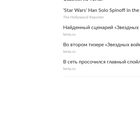
'Star Wars' Han Solo Spinoff in th
The Hollywood Reporter
Найденный сценарий «Звездных 
lenta.ru
Во втором тизере «Звездных вой
lenta.ru
В сеть просочился главный спой
lenta.ru