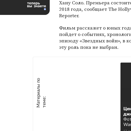
Хану Соло. Премьера состоит
2018 года, сообщает The Holl
Reporter.
Фильм расскажет о юных года
пойдет о событиях, хроноло
эпизоду «Звездных войн», в к
эту роль пока не выбран.
М
а
т
р
и
а
л
ы
п
о
т
е
м
е
е
:
Цен
дж
Фот
War