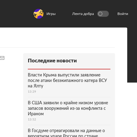
Игры
Лента добра
Войти
Последние новости
Власти Крыма выпустили заявление
после атаки безэкипажного катера ВСУ
на Ялту
13:29
В США заявили о крайне низком уровне
запасов вооружений из-за конфликта с
Ираном
13:52
В Госдуме отреагировали на данные о
вероятном ударе России по стране