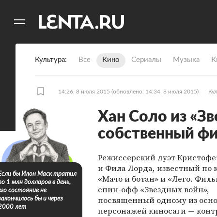
11
A
Культура
Все
Кино
Сериалы
Музыка
К
14:26, 8 июля 2015
(обновлено: 14:34, 8 июля 2015)
Ку
Хан Соло из «З
собственный ф
Режиссерский дуэт Кристоф
и Фила Лорда, известный по
Если бы Илон Маск тратил
«Мачо и ботан» и «Лего. Фил
по 1 млн долларов в день,
спин-офф «Звездных войн»,
его состояние не
посвященный одному из осн
закончилось бы и через
2000 лет
персонажей киносаги — конт