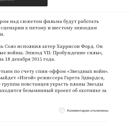
преля 2015
ром над сюжетом фильма будут работать
 сценарии к пятому и шестому эпизодам
ан.
ь Соло исполнил актер Харрисон Форд. Он
ные войны. Эпизод VII: Пробуждение силы»,
а 18 декабря 2015 года.
етьим по счету спин-оффом «Звездных войн».
 выйдет «Изгой» режиссера Гарета Эдвардса,
е группы повстанцев украсть планы Звезды
находится безымянный проект об охотнике за
Комментарии отключены