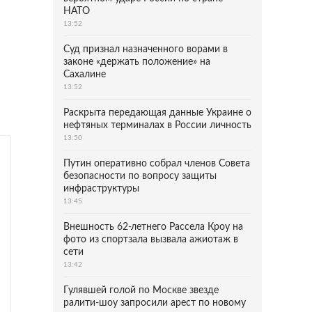
НАТО
13:52
Суд признал назначенного ворами в
законе «держать положение» на
Сахалине
13:52
Раскрыта передающая данные Украине о
нефтяных терминалах в России личность
13:50
Путин оперативно собрал членов Совета
безопасности по вопросу защиты
инфраструктуры
13:45
Внешность 62-летнего Рассела Кроу на
фото из спортзала вызвала ажиотаж в
сети
13:42
Гулявшей голой по Москве звезде
ралити-шоу запросили арест по новому