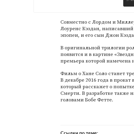
17 а
Совместно с Лордом и Милле
Лоуренс Кэздан, написавший
эпопеи, и его сын Джон Кэзд
В оригинальной трилогии рол
появится и в картине «Звезд
премьера которой намечена н
Фильм о Хане Соло станет тр
В декабре 2016 года в прокат
который расскажет о попытк
Смерти. В разработке также 
головами Бобе Фетте.
Ссылки по теме