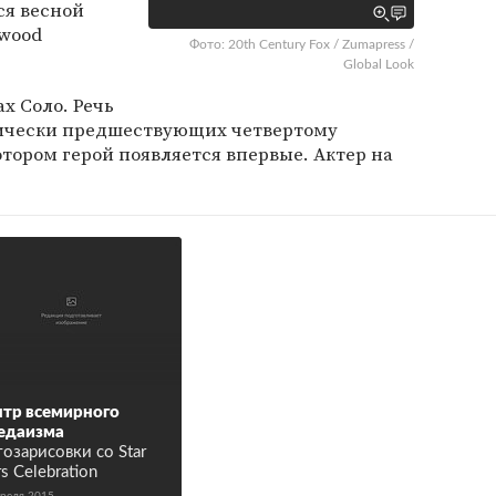
ся весной
ywood
Фото: 20th Century Fox / Zumapress /
Global Look
х Соло. Речь
гически предшествующих четвертому
отором герой появляется впервые. Актер на
тр всемирного
едаизма
озарисовки со Star
s Celebration