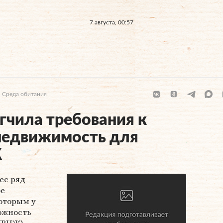
7 августа, 00:57
Среда обитания
гчила требования к
недвижимость для
Ж
ес ряд
ое
которым у
ожность