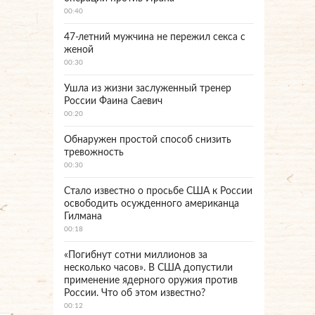
00:40
47-летний мужчина не пережил секса с
женой
00:30
Ушла из жизни заслуженный тренер
России Фаина Саевич
00:20
Обнаружен простой способ снизить
тревожность
00:30
Стало известно о просьбе США к России
освободить осужденного американца
Гилмана
00:18
«Погибнут сотни миллионов за
несколько часов». В США допустили
применение ядерного оружия против
России. Что об этом известно?
00:12