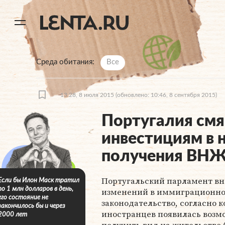
11
A
Среда обитания
Все
13:28, 8 июля 2015
(обновлено: 10:46, 8 сентября 2015)
Португалия смя
инвестициям в 
получения ВН
Португальский парламент вн
Если бы Илон Маск тратил
по 1 млн долларов в день,
изменений в иммиграционн
его состояние не
законодательство, согласно 
закончилось бы и через
иностранцев появилась возм
2000 лет