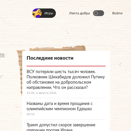
Игры
Лента добра
Войти
Последние новости
ВСУ потеряли шесть тысяч человек.
Полковник Шихабидов доложил Путину
об обстановке на добропольском
направлении. Что он рассказал?
23:44, 6 августа 2026
Названы дата и время прощания с
олимпийским чемпионом Едешко
00:52
Трамп допустил скорое завершение
операции против Ирана