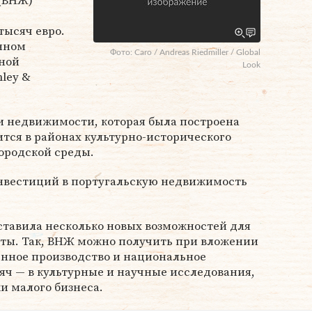
 (ВНЖ)
тысяч евро.
енном
Фото: Caro / Andreas Riedmiller / Global
ной
Look
ley &
и недвижимости, которая была построена
ится в районах культурно-исторического
ородской среды.
нвестиций в португальскую недвижимость
ставила несколько новых возможностей для
рты. Так, ВНЖ можно получить при вложении
венное производство и национальное
яч — в культурные и научные исследования,
и малого бизнеса.