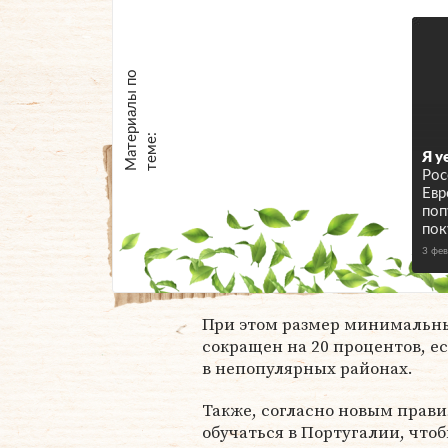
М
а
т
р
и
а
л
ы
п
о
т
е
м
е
е
:
Я у
Рос
Евр
поп
пок
3 фе
При этом размер минимальны
сокращен на 20 процентов, е
в непопулярных районах.
Также, согласно новым прави
обучаться в Португалии, что