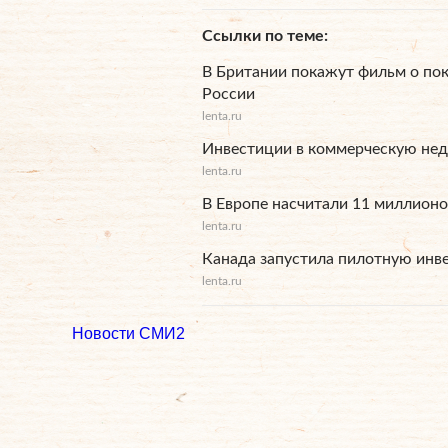
Ссылки по теме
В Британии покажут фильм о по
России
lenta.ru
Инвестиции в коммерческую нед
lenta.ru
В Европе насчитали 11 миллион
lenta.ru
Канада запустила пилотную ин
lenta.ru
Новости СМИ2