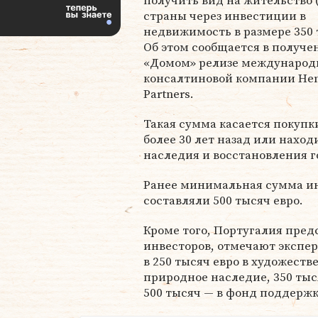
получить вид на жительство
страны через инвестиции в
недвижимость в размере 350 
Об этом сообщается в получ
«Домом» релизе международ
консалтиновой компании Hen
Partners.
Такая сумма касается покупк
более 30 лет назад или наход
наследия и восстановления г
Ранее минимальная сумма и
составляли 500 тысяч евро.
Кроме того, Португалия пред
инвесторов, отмечают экспе
в 250 тысяч евро в художест
природное наследие, 350 тыс
500 тысяч — в фонд поддержк