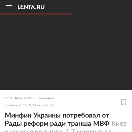
11
A
16:25, 14 июля 2015
Экономика
(обновлено: 16:50, 14 июля 2015)
Минфин Украины потребовал от
Рады реформ ради транша МВФ
Киев
надеется получить 1,7 миллиарда