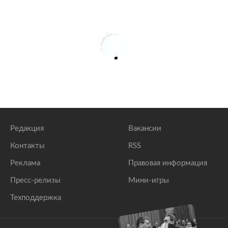
Редакция
Вакансии
Контакты
RSS
Реклама
Правовая информация
Пресс-релизы
Мини-игры
Техподдержка