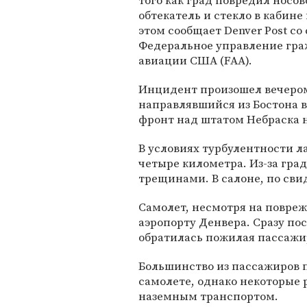
того как град повредил носов
обтекатель и стекло в кабине
этом сообщает Denver Post со
Федеральное управление гр
авиации США (FAA).
Инцидент произошел вечером в
направлявшийся из Бостона в
фронт над штатом Небраска н
В условиях турбулентности л
четыре километра. Из-за гра
трещинами. В салоне, по сви
Самолет, несмотря на повре
аэропорту Денвера. Сразу по
обратилась пожилая пассажи
Большинство из пассажиров 
самолете, однако некоторые 
наземным транспортом.