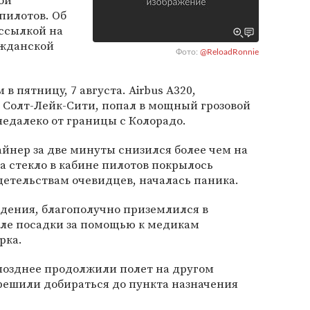
ой
 пилотов. Об
 ссылкой на
ажданской
Фото:
@ReloadRonnie
 пятницу, 7 августа. Airbus A320,
 Солт-Лейк-Сити, попал в мощный грозовой
едалеко от границы с Колорадо.
айнер за две минуты снизился более чем на
да стекло в кабине пилотов покрылось
детельствам очевидцев, началась паника.
ждения, благополучно приземлился в
сле посадки за помощью к медикам
рка.
позднее продолжили полет на другом
решили добираться до пункта назначения