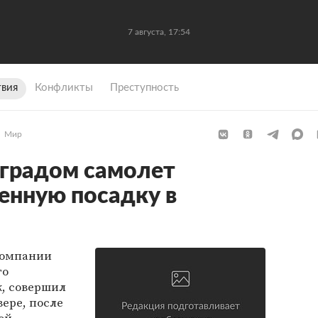
7 августа, 17:54
вия
Конфликты
Преступность
Мир
градом самолет
енную посадку в
компании
го
к, совершил
ере, после