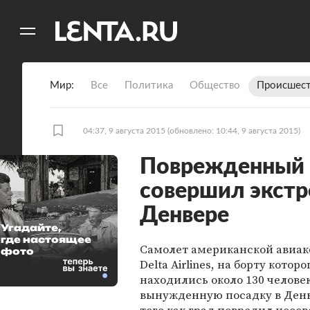
11
A
Мир
Все
Политика
Общество
Происшест
04:37, 9 августа 2015
(обновлено: 10:44, 9 августа 2015)
Поврежденный 
совершил экстр
Денвере
Угадайте,
где настоящее
Самолет американской авиа
фото
Delta Airlines, на борту которо
находились около 130 челове
вынужденную посадку в Денв