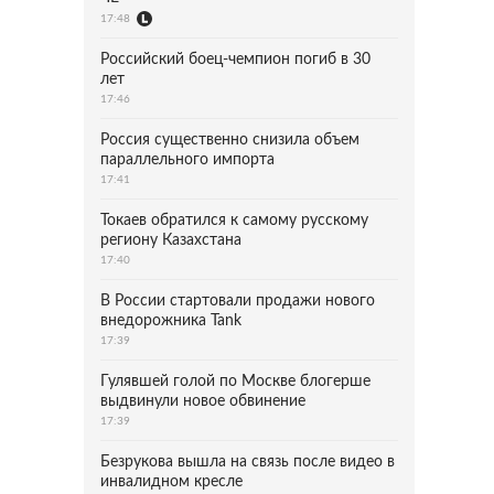
17:48
Российский боец-чемпион погиб в 30
лет
17:46
Россия существенно снизила объем
параллельного импорта
17:41
Токаев обратился к самому русскому
региону Казахстана
17:40
В России стартовали продажи нового
внедорожника Tank
17:39
Гулявшей голой по Москве блогерше
выдвинули новое обвинение
17:39
Безрукова вышла на связь после видео в
инвалидном кресле