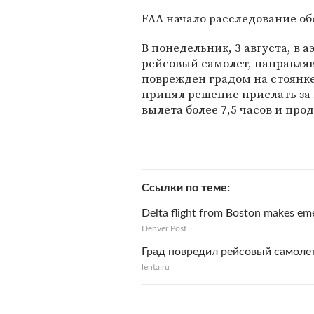
FAA начало расследование об
В понедельник, 3 августа, в
рейсовый самолет, направлявш
поврежден градом на стоянке
принял решение прислать за
вылета более 7,5 часов и про
Ссылки по теме
Delta flight from Boston makes em
Denver Post
Град повредил рейсовый самол
lenta.ru