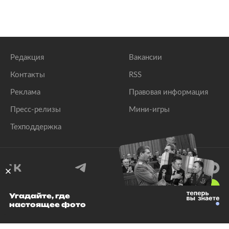
Редакция
Вакансии
Контакты
RSS
Реклама
Правовая информация
Пресс-релизы
Мини-игры
Техподдержка
18
+
Угадайте, где
настоящее фото
© 1999–2026 Все права защищены.
ООО «Лента.Ру»