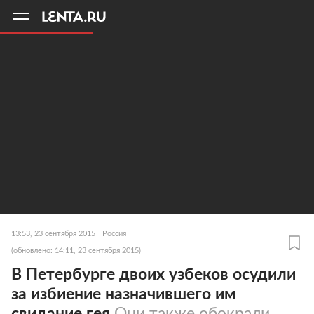
11
A
13:53, 23 сентября 2015
Россия
(обновлено: 14:11, 23 сентября 2015)
В Петербурге двоих узбеков осудили
за избиение назначившего им
свидание гея
Они также обокрали