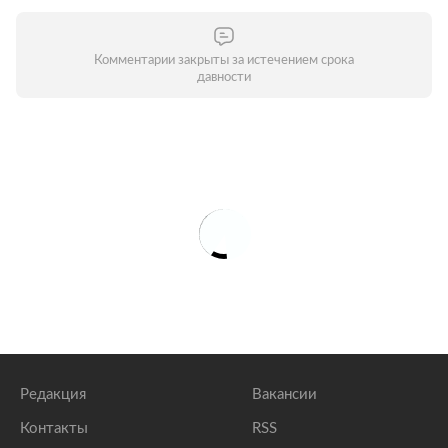
Комментарии закрыты за истечением срока
давности
Редакция
Вакансии
Контакты
RSS