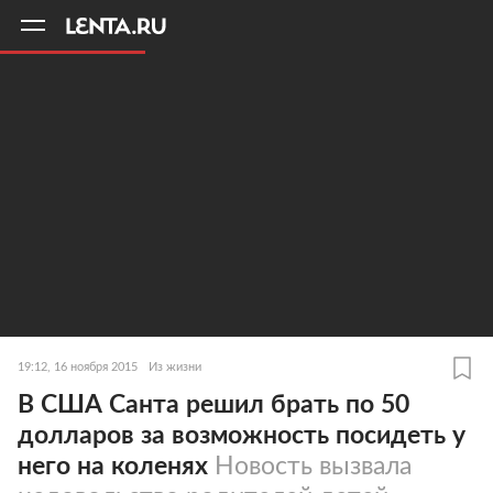
11
A
19:12, 16 ноября 2015
Из жизни
В США Санта решил брать по 50
долларов за возможность посидеть у
него на коленях
Новость вызвала