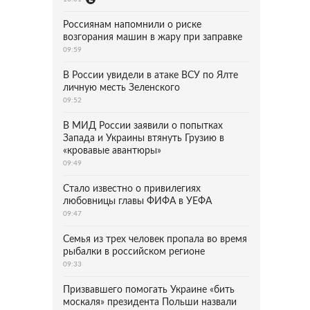
Россиянам напомнили о риске
возгорания машин в жару при заправке
09:59
В России увидели в атаке ВСУ по Ялте
личную месть Зеленского
09:52
В МИД России заявили о попытках
Запада и Украины втянуть Грузию в
«кровавые авантюры»
09:49
Стало известно о привилегиях
любовницы главы ФИФА в УЕФА
09:47
Семья из трех человек пропала во время
рыбалки в российском регионе
09:33
Призвавшего помогать Украине «бить
москаля» президента Польши назвали