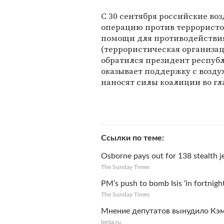
С 30 сентября российские в
операцию против террористов
помощи для противодействия
(террористическая организац
обратился президент республ
оказывает поддержку с возду
наносят силы коалиции во гл
Ссылки по теме
Osborne pays out for 138 stealth j
The Sunday Times
PM’s push to bomb Isis ‘in fortnight
The Sunday Times
Мнение депутатов вынудило Кэм
lenta.ru