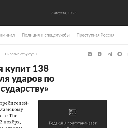
8 августа, 10:23
иминал
Полиция и спецслужбы
Преступная Россия
Силовые структуры
 купит 138
ля ударов по
сударству»
стребителей-
сламскому
зете The
2 ноября,