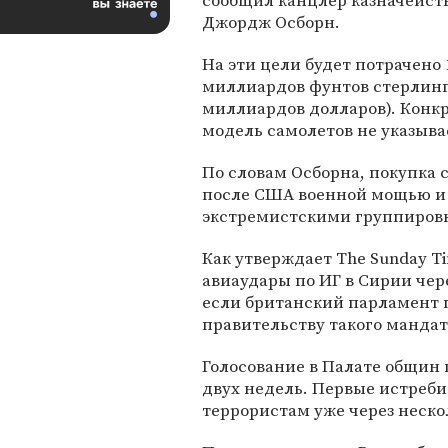
сообщил канцлер казначейст
Джордж Осборн.
На эти цели будет потрачено 
миллиардов фунтов стерлинго
миллиардов долларов). Конк
модель самолетов не указыва
По словам Осборна, покупка 
после США военной мощью и 
экстремистскими группиров
Как утверждает The Sunday T
авиаудары по ИГ в Сирии чере
если британский парламент 
правительству такого мандат
Голосование в Палате общин 
двух недель. Первые истреби
террористам уже через неско