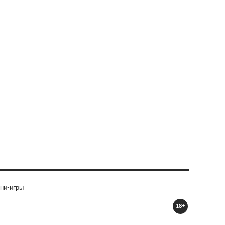
ни-игры
18+