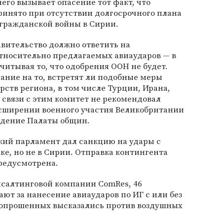
 него вызывает опасение тот факт, что
ринято при отсутствии долгосрочного плана
 гражданской войны в Сирии.
авительство должно ответить на
носительно предлагаемых авиаударов — в
учитывая то, что одобрения ООН не будет.
ание на то, встретят ли подобные меры
рств региона, в том числе Турции, Ирана,
В связи с этим комитет не рекомендовал
асширении военного участия Великобритании
ждение Палаты общин.
ский парламент дал санкцию на удары с
ке, но не в Сирии. Отправка контингента
редусмотрена.
салтинговой компании ComRes, 46
ют за нанесение авиаударов по ИГ с или без
 опрошенных высказались против воздушных