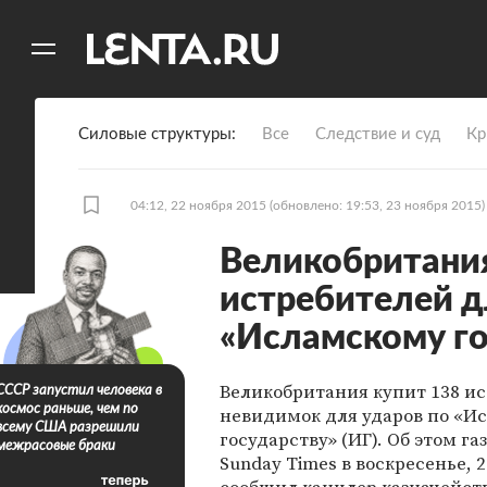
11
A
Силовые структуры
Все
Следствие и суд
Кр
04:12, 22 ноября 2015
(обновлено: 19:53, 23 ноября 2015)
Великобритания
истребителей д
«Исламскому го
Великобритания купит 138 и
СССР запустил человека в
космос раньше, чем по
невидимок для ударов по «И
всему США разрешили
государству» (ИГ). Об этом га
межрасовые браки
Sunday Times в воскресенье, 2