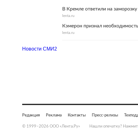
В Кремле ответили на заморозку
lenta.ru
Кэмерон признал необходимость
lenta.ru
Новости СМИ2
Редакция
Реклама
Контакты
Пресс-релизы
Техпод
© 1999–2026 ООО «Лента.Ру»
Нашли опечатку? Нажмит