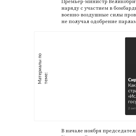
Премьер-министр Великобрит
наряду с участием в бомбард
военно-воздушные силы пров
не получал одобрение парла
М
а
т
р
и
а
л
ы
п
о
т
е
м
е
е
:
Сир
Как
стр
«Ис
гос
2 ок
В начале ноября председате