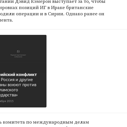
ании Дэвид Кэмерон выступает за то, чтобы
ировках позиций ИГ в Ираке британские
одили операции и в Сирии. Однако ранее он
мента.
ийский конфликт
 Россия и другие
аны воюют против
ламского
ударства»
тября 2015
ль комитета по международным делам