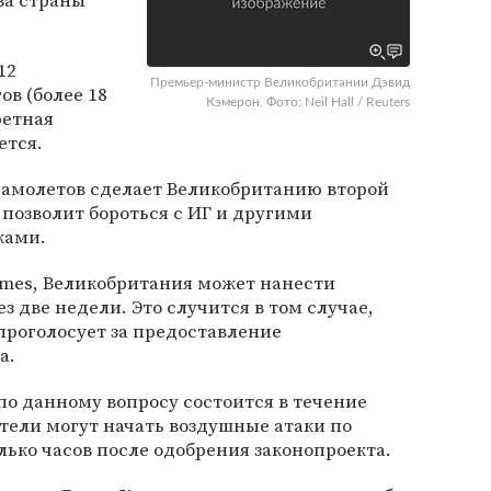
ва страны
12
Премьер-министр Великобритании Дэвид
в (более 18
Кэмерон. Фото: Neil Hall / Reuters
ретная
ется.
самолетов сделает Великобританию второй
позволит бороться с ИГ и другими
ками.
imes, Великобритания может нанести
з две недели. Это случится в том случае,
проголосует за предоставление
а.
по данному вопросу состоится в течение
тели могут начать воздушные атаки по
лько часов после одобрения законопроекта.