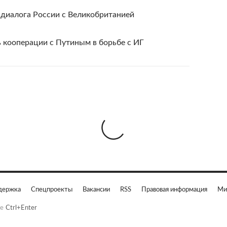
 диалога России с Великобританией
 кооперации с Путиным в борьбе с ИГ
держка
Спецпроекты
Вакансии
RSS
Правовая информация
Ми
е
Ctrl+Enter