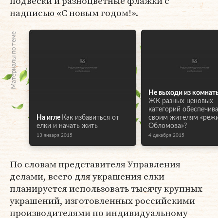
подвески и разноцветные флажки с
надписью «С новым годом!».
Материалы по теме
Не выходи из комнат
ЖК разных ценовых
категорий обеспечив
На игле
Как избавиться от
своим жителям «реж
елки и начать жить
Обломова»?
13 января 2015
4 декабря 2015
По словам представителя Управления
делами, всего для украшения елки
планируется использовать тысячу крупных
украшений, изготовленных российскими
производителями по индивидуальному