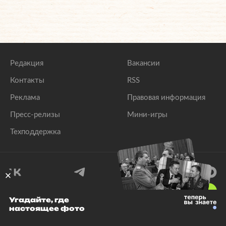
Редакция
Вакансии
Контакты
RSS
Реклама
Правовая информация
Пресс-релизы
Мини-игры
Техподдержка
18
+
Угадайте, где
настоящее фото
© 1999–2026 Все права защищены.
ООО «Лента.Ру»