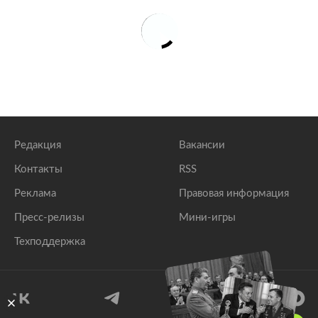
Редакция
Вакансии
Контакты
RSS
Реклама
Правовая информация
Пресс-релизы
Мини-игры
Техподдержка