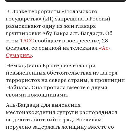
В Ираке террористы «Исламского
государства» (ИГ, запрещена в России)
разыскивают одну из жен главаря
группировки Абу Бакра аль-Багдади. Об
этом
ТАСС
сообщает в воскресенье, 28
февраля, со ссылкой на телеканал
«Ас-
Сумария»
.
Немка Диана Крюгер исчезла при
невыясненных обстоятельствах из лагеря
террористов на севере страны, в провинции
Найнава. Она пропала вместе с двумя
своими помощницами.
Аль-Багдади для выяснения
местонахождения супруги распорядился
выделить элитный отряд. Боевикам
поручено задержать женщину вместе со