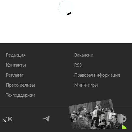
Редакция
Вакансии
Контакты
RSS
Реклама
Правовая информация
Пресс-релизы
Мини-игры
Техподдержка
18
+