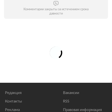
Комментарии закрыты за истечением срока
давности
Редакция
Вакансии
Контакты
RSS
Реклама
Правовая информация