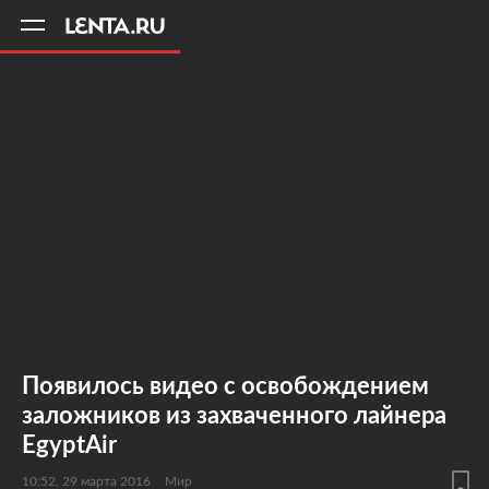
11
A
Появилось видео с освобождением
заложников из захваченного лайнера
EgyptAir
10:52, 29 марта 2016
Мир