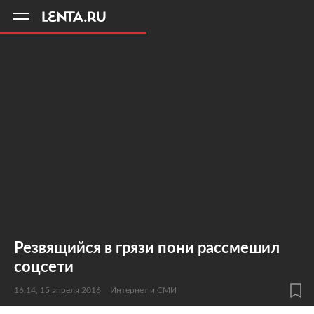
11
A
Резвящийся в грязи пони рассмешил
соцсети
16:14, 15 апреля 2016
Интернет и СМИ