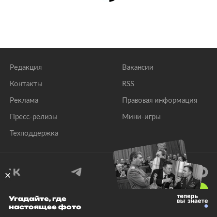
Редакция
Вакансии
Контакты
RSS
Реклама
Правовая информация
Пресс-релизы
Мини-игры
Техподдержка
18
+
Угадайте, где
настоящее фото
© 1999–2026 Все права защищены.
ООО «Лента.Ру»