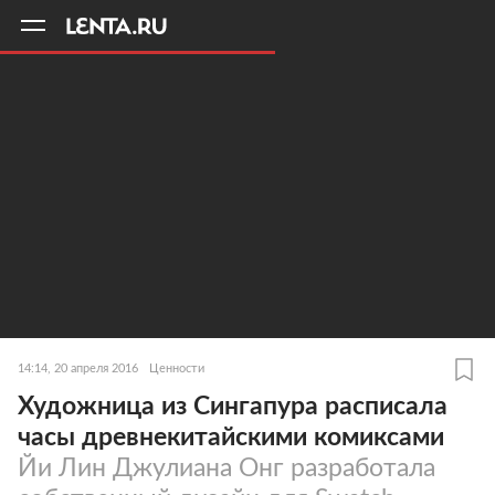
11
A
14:14, 20 апреля 2016
Ценности
Художница из Сингапура расписала
часы древнекитайскими комиксами
Йи Лин Джулиана Онг разработала