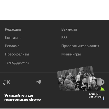
Редакция
Вакансии
Контакты
RSS
Реклама
Правовая информация
Пресс-релизы
Мини-игры
Техподдержка
18
+
Угадайте, где
настоящее фото
© 1999–2026 Все права защищены.
ООО «Лента.Ру»