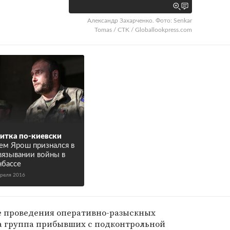
Александр Захарченко. Фото: Senkar
Tomas / CTK / Globallookpress.com
итка по-киевски
ем Ярош признался в
вязывании войны в
бассе
преля 2016
те проведения оперативно-разыскных
а группа прибывших с подконтрольной