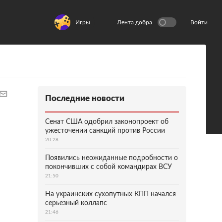
Игры
Лента добра
Войти
Последние новости
Сенат США одобрил законопроект об
ужесточении санкций против России
20:28
Появились неожиданные подробности о
покончивших с собой командирах ВСУ
21:50
На украинских сухопутных КПП начался
серьезный коллапс
21:46