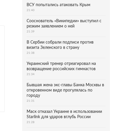
ВСУ попытались атаковать Крым
21:40
Сооснователь «Википедии» выступил с
резким заявлением о ней
21:39
В Сербии собрали подписи против
визита Зеленского в страну
21:38
Украинский тренер отреагировал на
возвращение российских гимнастов
21:34
Бывшая жена экс-главы Банка Москвы в
откровенном виде прогулялась по
городу
21:31
Маск отказал Украине в использовании
Starlink для ударов вглубь России
21:28