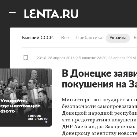
11
A
Бывший СССР
Все
Прибалтика
Украина
Б
23:16, 28 апреля 2016
(обновлено: 23:20, 28 апреля 2016)
В Донецке заяв
покушения на З
Министерство государствен
Угадайте,
безопасности самопровозгла
где настоящее
фото
Донецкой народной республи
что предотвратило покушение
ДНР Александра Захарченко. 
Донецкому агентству новосте