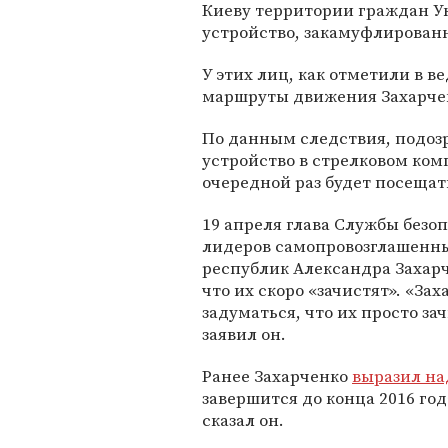
Киеву территории граждан У
устройство, закамуфлирован
У этих лиц, как отметили в 
маршруты движения Захарчен
По данным следствия, подоз
устройство в стрелковом комп
очередной раз будет посещат
19 апреля глава Службы без
лидеров самопровозглашенны
республик Александра Захарч
что их скоро «зачистят». «З
задуматься, что их просто зач
заявил он.
Ранее Захарченко
выразил н
завершится до конца 2016 го
сказал он.