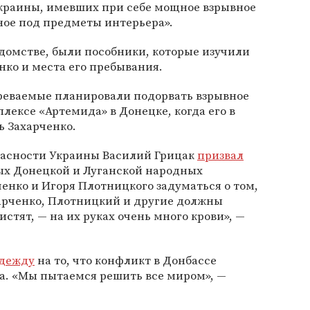
краины, имевших при себе мощное взрывное
ное под предметы интерьера».
ведомстве, были пособники, которые изучили
ко и места его пребывания.
реваемые планировали подорвать взрывное
лексе «Артемида» в Донецке, когда его в
ь Захарченко.
опасности Украины Василий Грицак
призвал
х Донецкой и Луганской народных
енко и Игоря Плотницкого задуматься о том,
ахарченко, Плотницкий и другие должны
истят, — на их руках очень много крови», —
адежду
на то, что конфликт в Донбассе
да. «Мы пытаемся решить все миром», —