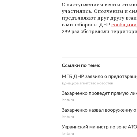
С наступлением весны столк
участились. Ополченцы и си
предъявляют друг другу взаи
в минобороны ДНР
сообщили
299 раз обстреляли террито
Ссылки по теме
МГБ ДНР заявило о предотвраще
Донецкое агентство новостей
Захарченко проведет прямую л
lenta.ru
Захарченко назвал вооруженну
lenta.ru
Украинский министр по зоне АТ
lenta.ru