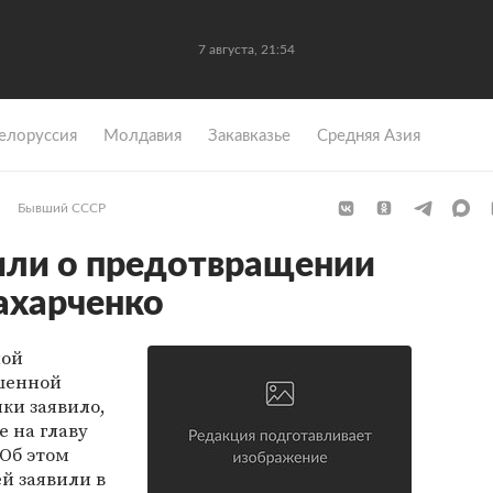
7 августа, 21:54
елоруссия
Молдавия
Закавказье
Средняя Азия
Бывший СССР
или о предотвращении
ахарченко
ной
шенной
ки заявило,
 на главу
Об этом
й заявили в