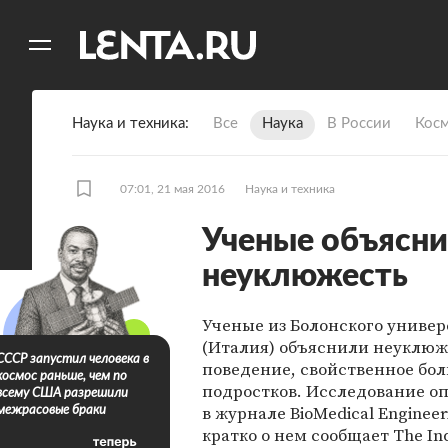
11
A
Наука и техника
Все
Наука
В России
Кос
07:01, 21 мая 2016
Наука и техника
Ученые объясн
неуклюжесть
Ученые из Болонского универ
(Италия) объяснили неуклюж
СССР запустил человека в
поведение, свойственное бо
космос раньше, чем по
подростков. Исследование о
всему США разрешили
в журнале BioMedical Engineer
межрасовые браки
кратко о нем сообщает The In