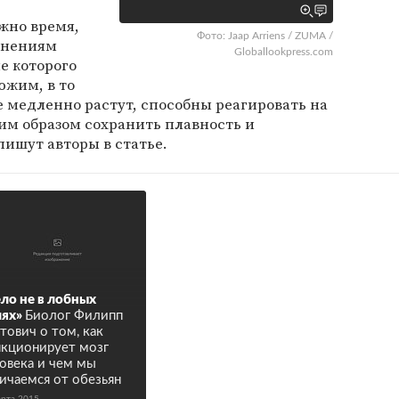
ужно время,
Фото: Jaap Arriens / ZUMA /
енениям
Globallookpress.com
е которого
южим, в то
е медленно растут, способны реагировать на
им образом сохранить плавность и
пишут авторы в статье.
ло не в лобных
ях»
Биолог Филипп
тович о том, как
кционирует мозг
овека и чем мы
ичаемся от обезьян