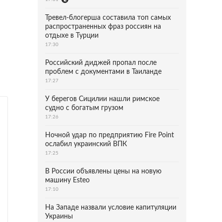
Тревел-блогерша составила топ самых
распространенных фраз россиян на
отдыхе в Турции
17:30
Российский диджей пропал после
проблем с документами в Таиланде
17:27
У берегов Сицилии нашли римское
судно с богатым грузом
17:26
Ночной удар по предприятию Fire Point
ослабил украинский ВПК
17:25
В России объявлены цены на новую
машину Esteo
17:10
На Западе назвали условие капитуляции
Украины