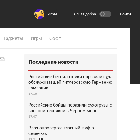
Игры
Лента добра
Войти
Гаджеты
Игры
Софт
Последние новости
Российские беспилотники поразили суда
обслуживавшей гитлеровскую Германию
компании
17:16
Российские бойцы поразили сухогрузы с
военной техникой в Черном море
17:47
Врач опровергла главный миф о
семечках
17:31