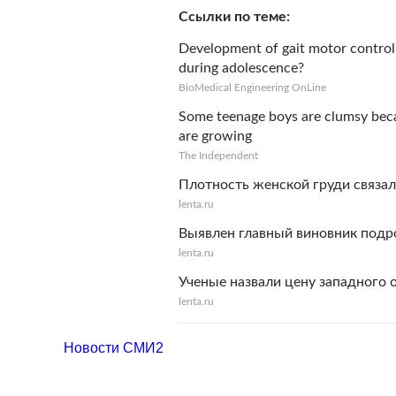
Ссылки по теме
Development of gait motor control:
during adolescence?
BioMedical Engineering OnLine
Some teenage boys are clumsy becau
are growing
The Independent
Плотность женской груди связал
lenta.ru
Выявлен главный виновник подр
lenta.ru
Ученые назвали цену западного 
lenta.ru
Новости СМИ2