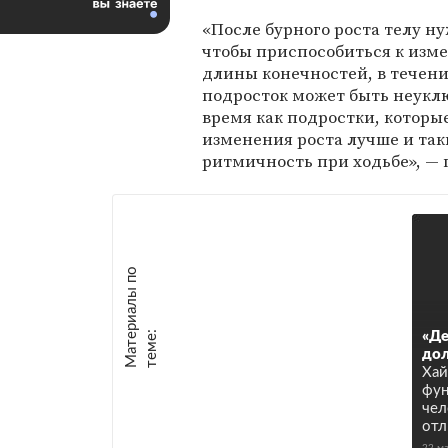
«После бурного роста телу н
чтобы приспособиться к изм
длины конечностей, в течени
подросток может быть неукл
время как подростки, которы
изменения роста лучше и так
ритмичность при ходьбе», — 
М
а
т
р
и
а
л
ы
п
о
т
е
м
е
е
:
«Де
дол
Хай
фун
чел
отл