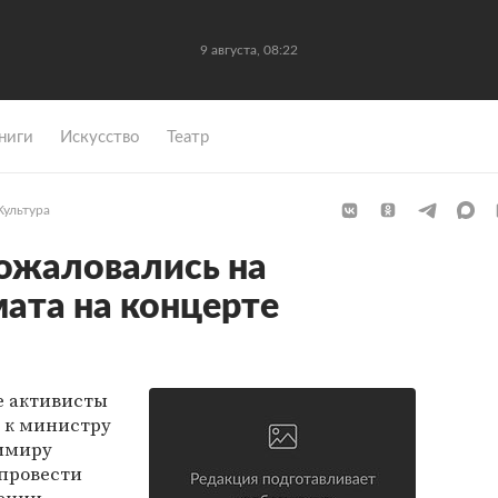
9 августа, 08:22
ниги
Искусство
Театр
Культура
ожаловались на
мата на концерте
е активисты
 к министру
имиру
 провести