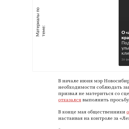
М
а
т
р
и
а
л
ы
п
о
т
е
м
е
е
:
О «
кра
По
улы
кли
26 ф
В начале июня мэр Новосиби
необходимости соблюдать за
призвал не материться со сц
отказался
выполнить просьбу
В конце мая общественники
настаивая на контроле за «Л