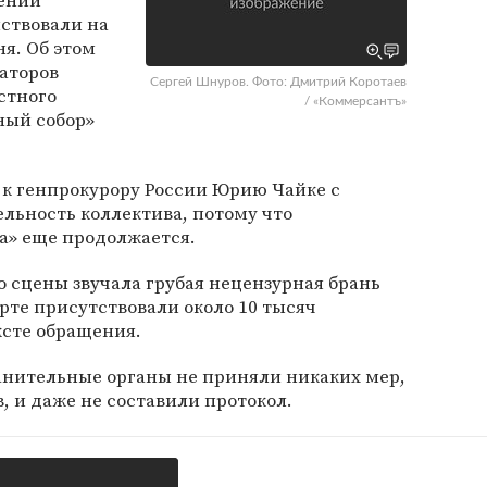
шении
ствовали на
я. Об этом
аторов
Сергей Шнуров. Фото: Дмитрий Коротаев
стного
/ «Коммерсантъ»
ный собор»
 к генпрокурору России Юрию Чайке с
льность коллектива, потому что
а» еще продолжается.
о сцены звучала грубая нецензурная брань
рте присутствовали около 10 тысяч
ксте обращения.
анительные органы не приняли никаких мер,
, и даже не составили протокол.