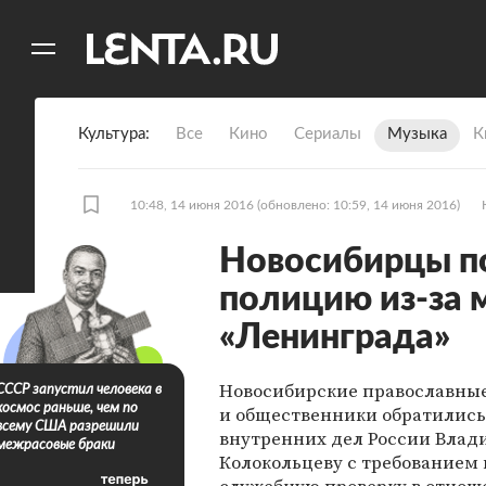
11
A
Культура
Все
Кино
Сериалы
Музыка
К
10:48, 14 июня 2016
(обновлено: 10:59, 14 июня 2016)
Новосибирцы п
полицию из-за 
«Ленинграда»
Новосибирские православны
СССР запустил человека в
космос раньше, чем по
и общественники обратились
всему США разрешили
внутренних дел России Влад
межрасовые браки
Колокольцеву с требованием