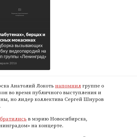
лабутенах», берцах и
сных мокасинах
дборка вызывающих
бку видеопародий на
п группы «Ленинград»
евраля 2016
рска Анатолий Локоть
напомнил
группе о
кон во время публичного выступления и
ены, но лидер коллектива Сергей Шнуров
.
обратились
в мэрию Новосибирска,
енинградом» на концерте.