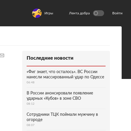
Игры
Лента добра
Войти
Последние новости
«Фиг знает, что осталось». ВС России
нанесли массированный удар по Одессе
06:48
В России анонсировали появление
ударных «Кубов» в зоне СВО
08:12
Сотрудники ТЦК поймали мужчину в
огороде
08:07