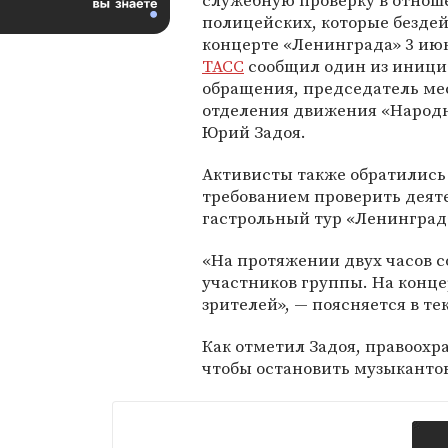
служебную проверку в отно
полицейских, которые бездей
концерте «Ленинграда» 3 июн
ТАСС
сообщил один из иници
обращения, председатель ме
отделения движения «Народ
Юрий Задоя.
Активисты также обратились
требованием проверить деяте
гастрольный тур «Ленинград
«На протяжении двух часов с
участников группы. На конце
зрителей», — поясняется в те
Как отметил Задоя, правоохр
чтобы остановить музыкантов