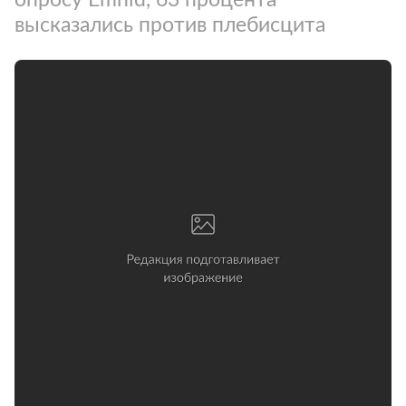
высказались против плебисцита