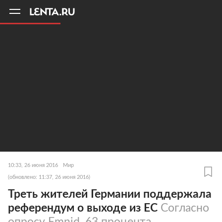
11
A
10:33, 26 июня 2016
Мир
(обновлено: 11:37, 26 июня 2016)
Треть жителей Германии поддержала
референдум о выходе из ЕС
Согласно
опросу Emnid, 63 процента