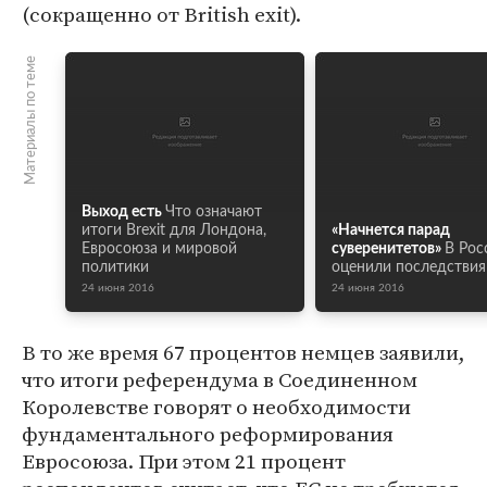
(сокращенно от British exit).
Материалы по теме
Выход есть
Что означают
итоги Brexit для Лондона,
«Начнется парад
Евросоюза и мировой
суверенитетов»
В Рос
политики
оценили последствия 
24 июня 2016
24 июня 2016
В то же время 67 процентов немцев заявили,
что итоги референдума в Соединенном
Королевстве говорят о необходимости
фундаментального реформирования
Евросоюза. При этом 21 процент