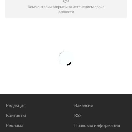
Комментарии закрыты за истечением срока
давности
Редакция
Вакансии
Контакты
RSS
Реклама
Правовая информация