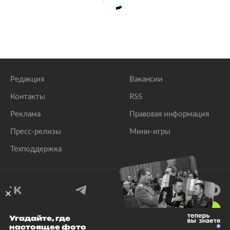
Редакция
Вакансии
Контакты
RSS
Реклама
Правовая информация
Пресс-релизы
Мини-игры
Техподдержка
18
+
Угадайте, где
настоящее фото
© 1999–2026 Все права защищены.