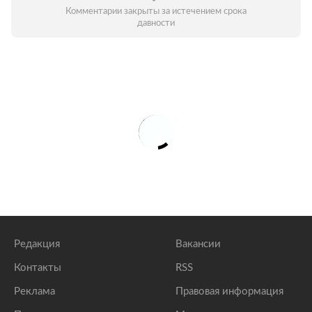
Комментарии закрыты за истечением срока
давности
Редакция
Вакансии
Контакты
RSS
Реклама
Правовая информация