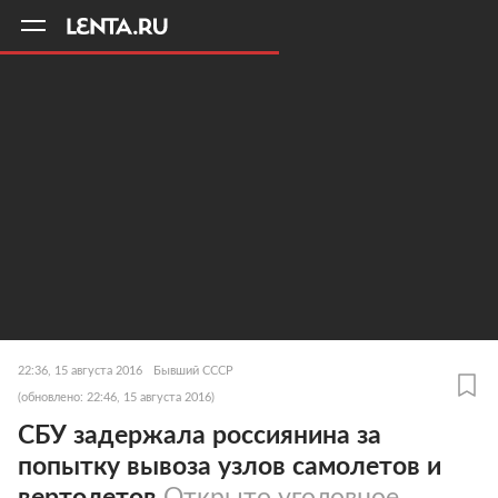
11
A
22:36, 15 августа 2016
Бывший СССР
(обновлено: 22:46, 15 августа 2016)
СБУ задержала россиянина за
попытку вывоза узлов самолетов и
вертолетов
Открыто уголовное