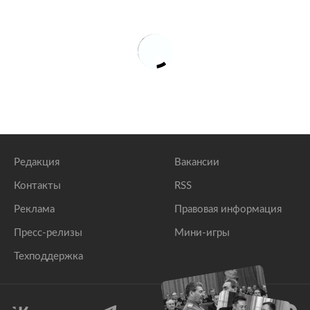
Редакция
Вакансии
Контакты
RSS
Реклама
Правовая информация
Пресс-релизы
Мини-игры
Техподдержка