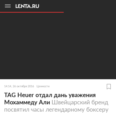
11
A
14:14, 26 октября 2016
Ценности
TAG Heuer отдал дань уважения
Мохаммеду Али
Швейцарский бренд
посвятил часы легендарному боксеру