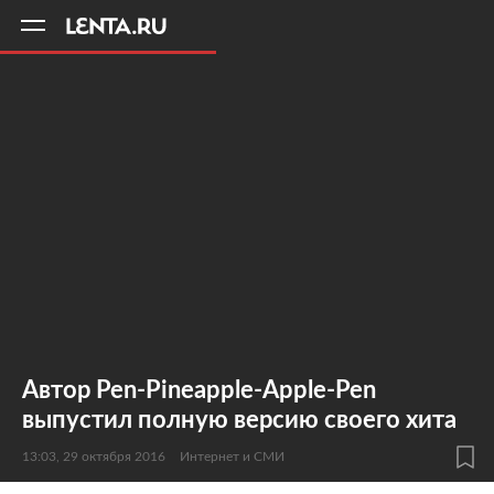
11
A
Автор Pen-Pineapple-Apple-Pen
выпустил полную версию своего хита
13:03, 29 октября 2016
Интернет и СМИ