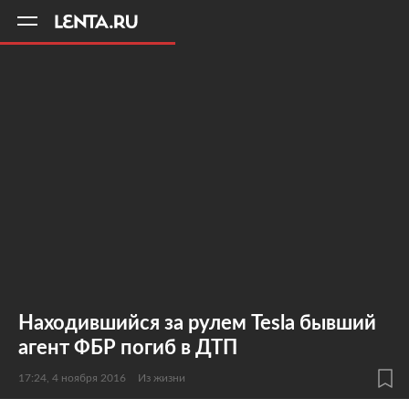
11
A
Находившийся за рулем Tesla бывший
агент ФБР погиб в ДТП
17:24, 4 ноября 2016
Из жизни