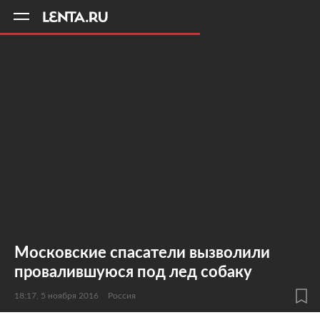
11
A
Московские спасатели вызволили
провалившуюся под лед собаку
18:17, 5 ноября 2016
Россия