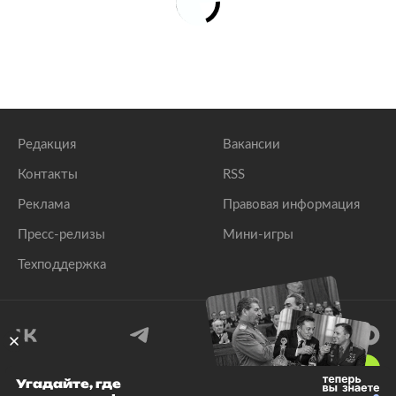
Редакция
Вакансии
Контакты
RSS
Реклама
Правовая информация
Пресс-релизы
Мини-игры
Техподдержка
18
+
Угадайте, где